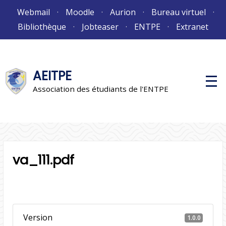
Aller
Webmail
Moodle
Aurion
Bureau virtuel
au
Bibliothèque
Jobteaser
ENTPE
Extranet
contenu
AEITPE
M
e
Association des étudiants de l'ENTPE
n
u
p
r
i
n
c
i
va_111.pdf
p
a
l
Version
1.0.0