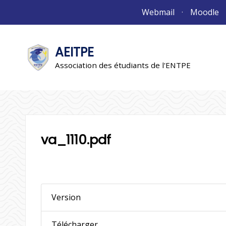
Aller
Webmail
Moodle
au
contenu
AEITPE
"L'association"
L'association
Association des étudiants de l'ENTPE
va_1110.pdf
Version
Télécharger