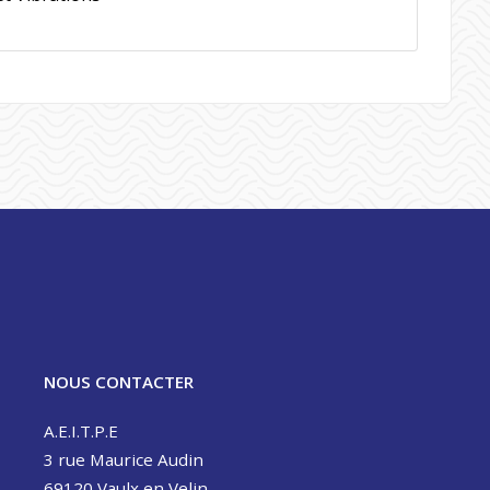
NOUS CONTACTER
A.E.I.T.P.E
3 rue Maurice Audin
69120 Vaulx en Velin