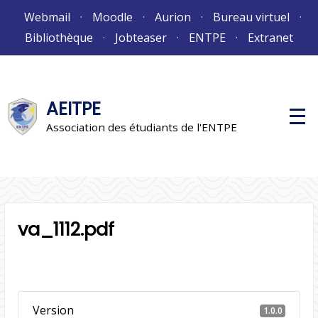
Aller
Webmail
Moodle
Aurion
Bureau virtuel
au
Bibliothèque
Jobteaser
ENTPE
Extranet
contenu
AEITPE
M
e
Association des étudiants de l'ENTPE
n
u
p
r
i
n
c
i
va_1112.pdf
p
a
l
Version
1.0.0