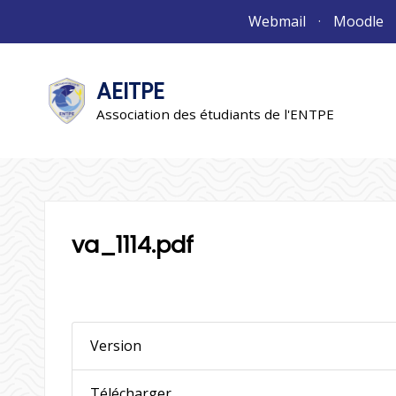
Aller
Webmail
Moodle
au
contenu
AEITPE
"L'association"
L'association
Association des étudiants de l'ENTPE
va_1114.pdf
Version
Télécharger