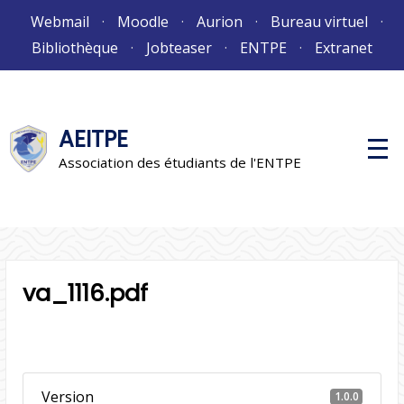
Aller
Webmail
Moodle
Aurion
Bureau virtuel
au
Bibliothèque
Jobteaser
ENTPE
Extranet
contenu
AEITPE
M
e
Association des étudiants de l'ENTPE
n
u
p
r
i
n
c
i
va_1116.pdf
p
a
l
Version
1.0.0