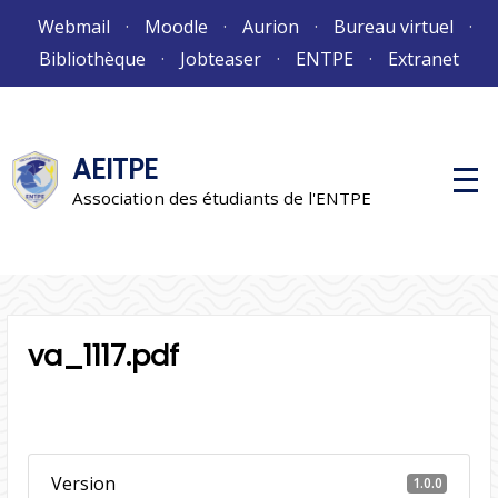
Aller
Webmail
Moodle
Aurion
Bureau virtuel
au
Bibliothèque
Jobteaser
ENTPE
Extranet
contenu
AEITPE
M
e
Association des étudiants de l'ENTPE
n
u
p
r
i
n
c
i
va_1117.pdf
p
a
l
Version
1.0.0