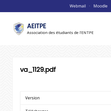
Aller
Webmail
Moodle
au
contenu
AEITPE
"L'association"
L'association
Association des étudiants de l'ENTPE
va_1129.pdf
Version