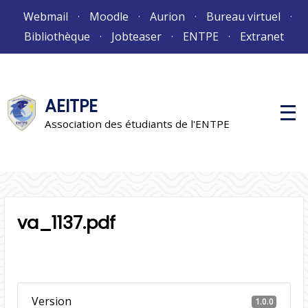
Aller
Webmail
Moodle
Aurion
Bureau virtuel
au
Bibliothèque
Jobteaser
ENTPE
Extranet
contenu
AEITPE
M
e
Association des étudiants de l'ENTPE
n
u
p
r
i
n
c
i
va_1137.pdf
p
a
l
Version
1.0.0