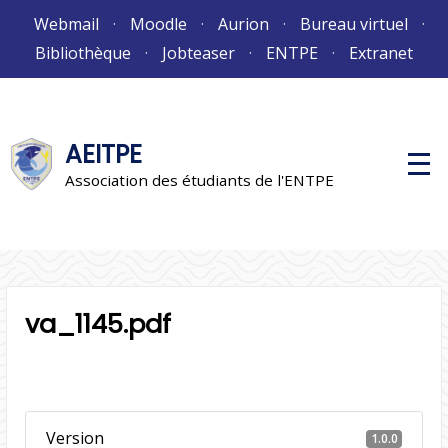
Aller
Webmail
Moodle
Aurion
Bureau virtuel
au
Bibliothèque
Jobteaser
ENTPE
Extranet
contenu
AEITPE
M
e
Association des étudiants de l'ENTPE
n
u
p
r
i
n
c
i
va_1145.pdf
p
a
l
Version
1.0.0