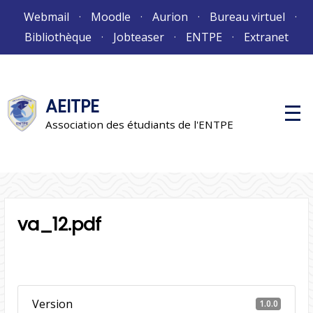
Aller
Webmail
Moodle
Aurion
Bureau virtuel
au
Bibliothèque
Jobteaser
ENTPE
Extranet
contenu
AEITPE
M
e
Association des étudiants de l'ENTPE
n
u
p
r
i
n
c
i
va_12.pdf
p
a
l
Version
1.0.0