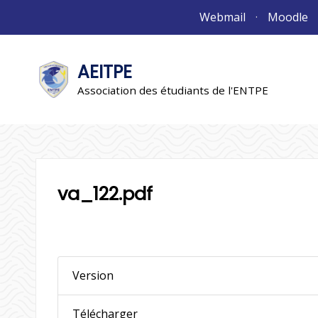
Aller
Webmail
Moodle
au
contenu
AEITPE
"L'association"
L'association
Association des étudiants de l'ENTPE
va_122.pdf
Version
Télécharger