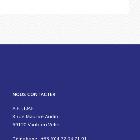
NOUS CONTACTER
A.E.I.T.P.E
3 rue Maurice Audin
69120 Vaulx en Velin
Téléphone :
+33 (0)4 72 04 71 91