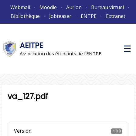
Aller
Webmail
Moodle
Aurion
Bureau virtuel
au
Bibliothèque
Jobteaser
ENTPE
Extranet
contenu
AEITPE
M
e
Association des étudiants de l'ENTPE
n
u
p
r
i
n
c
i
va_127.pdf
p
a
l
Version
1.0.0