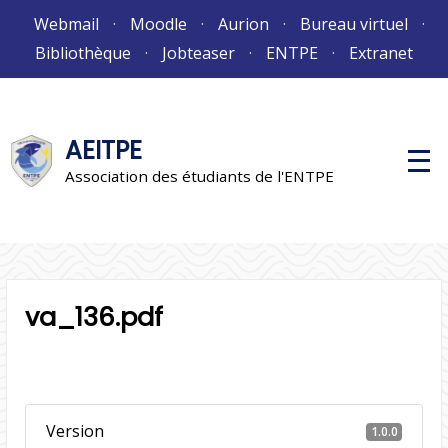
Aller
Webmail
Moodle
Aurion
Bureau virtuel
au
Bibliothèque
Jobteaser
ENTPE
Extranet
contenu
AEITPE
M
e
Association des étudiants de l'ENTPE
n
u
p
r
i
n
c
i
va_136.pdf
p
a
l
Version
1.0.0