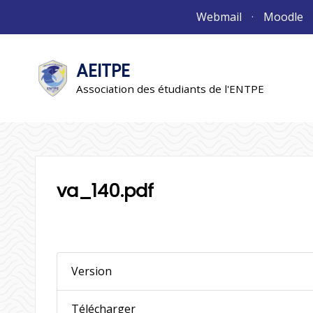
Aller
Webmail
Moodle
au
contenu
AEITPE
"L'association"
L'association
Association des étudiants de l'ENTPE
va_140.pdf
Version
Télécharger