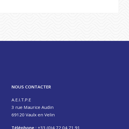
NOUS CONTACTER
A.E.I.T.P.E
3 rue Maurice Audin
69120 Vaulx en Velin
Téléphone :
+33 (0)4 72 04 71 91