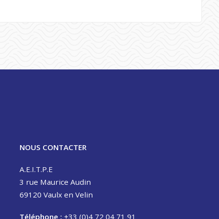
NOUS CONTACTER
A.E.I.T.P.E
3 rue Maurice Audin
69120 Vaulx en Velin
Téléphone :
+33 (0)4 72 04 71 91