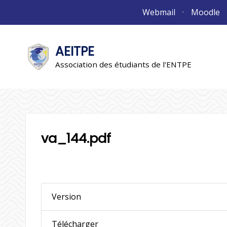
Aller
Webmail
Moodle
au
contenu
AEITPE
"L'association"
L'association
Association des étudiants de l'ENTPE
va_144.pdf
Version
Télécharger