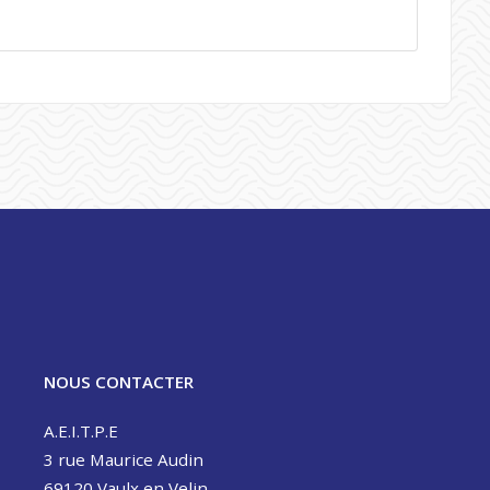
NOUS CONTACTER
A.E.I.T.P.E
3 rue Maurice Audin
69120 Vaulx en Velin