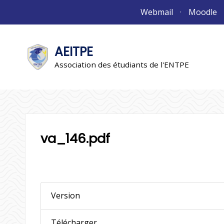
Aller
Webmail
Moodle
au
contenu
AEITPE
"L'association"
L'association
Association des étudiants de l'ENTPE
va_146.pdf
Version
Télécharger