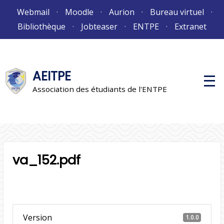
Aller
Webmail
Moodle
Aurion
Bureau virtuel
au
Bibliothèque
Jobteaser
ENTPE
Extranet
contenu
AEITPE
M
e
Association des étudiants de l'ENTPE
n
u
p
r
i
n
c
i
va_152.pdf
p
a
l
Version
1.0.0