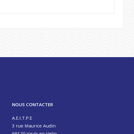
NOUS CONTACTER
A.E.I.T.P.E
3 rue Maurice Audin
69120 Vaulx en Velin