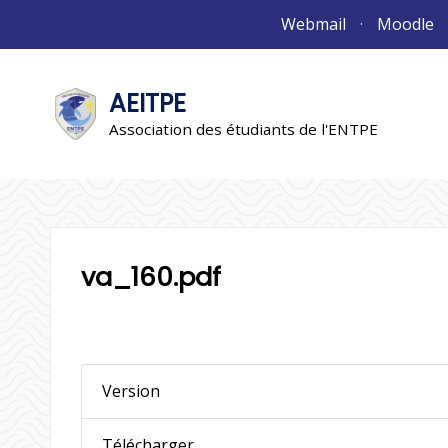
Aller
Webmail
Moodle
au
contenu
AEITPE
"L'association"
L'association
Association des étudiants de l'ENTPE
va_160.pdf
Version
Télécharger