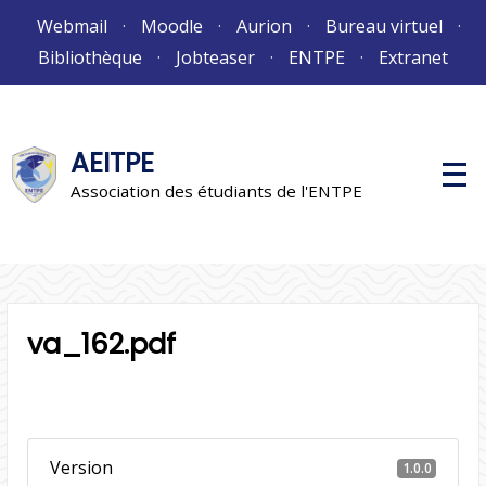
Aller
Webmail
Moodle
Aurion
Bureau virtuel
au
Bibliothèque
Jobteaser
ENTPE
Extranet
contenu
AEITPE
M
e
Association des étudiants de l'ENTPE
n
u
p
r
i
n
c
i
va_162.pdf
p
a
l
Version
1.0.0