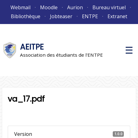
Aller
Webmail
Moodle
Aurion
Bureau virtuel
au
Bibliothèque
Jobteaser
ENTPE
Extranet
contenu
AEITPE
M
e
Association des étudiants de l'ENTPE
n
u
p
r
i
n
c
i
va_17.pdf
p
a
l
Version
1.0.0