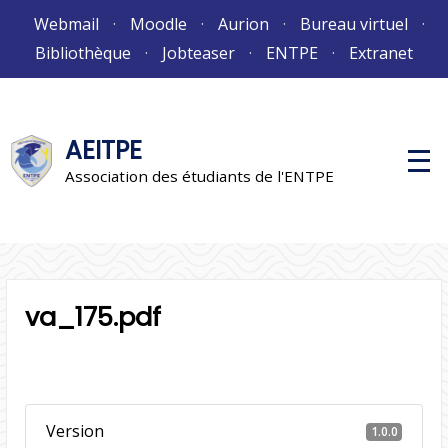
Aller
Webmail
Moodle
Aurion
Bureau virtuel
au
Bibliothèque
Jobteaser
ENTPE
Extranet
contenu
AEITPE
M
e
Association des étudiants de l'ENTPE
n
u
p
r
i
n
c
i
va_175.pdf
p
a
l
Version
1.0.0