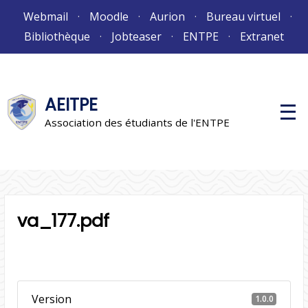
Aller
Webmail
Moodle
Aurion
Bureau virtuel
au
Bibliothèque
Jobteaser
ENTPE
Extranet
contenu
AEITPE
M
e
Association des étudiants de l'ENTPE
n
u
p
r
i
n
c
i
va_177.pdf
p
a
l
Version
1.0.0