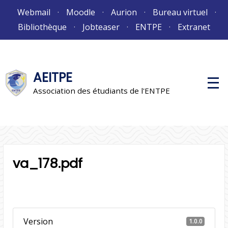
Aller
Webmail
Moodle
Aurion
Bureau virtuel
au
Bibliothèque
Jobteaser
ENTPE
Extranet
contenu
AEITPE
M
e
Association des étudiants de l'ENTPE
n
u
p
r
i
n
c
i
va_178.pdf
p
a
l
Version
1.0.0