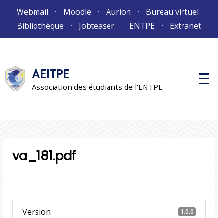
Aller
Webmail
Moodle
Aurion
Bureau virtuel
au
Bibliothèque
Jobteaser
ENTPE
Extranet
contenu
AEITPE
M
e
Association des étudiants de l'ENTPE
n
u
p
r
i
n
c
i
va_181.pdf
p
a
l
Version
1.0.0