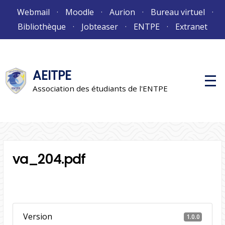
Aller
Webmail
Moodle
Aurion
Bureau virtuel
au
Bibliothèque
Jobteaser
ENTPE
Extranet
contenu
AEITPE
M
e
Association des étudiants de l'ENTPE
n
u
p
r
i
n
c
i
va_204.pdf
p
a
l
Version
1.0.0