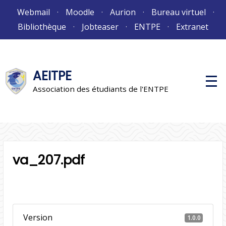
Aller
Webmail
Moodle
Aurion
Bureau virtuel
au
Bibliothèque
Jobteaser
ENTPE
Extranet
contenu
AEITPE
M
e
Association des étudiants de l'ENTPE
n
u
p
r
i
n
c
i
va_207.pdf
p
a
l
Version
1.0.0