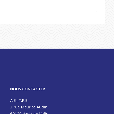
NOUS CONTACTER
A.E.I.T.P.E
3 rue Maurice Audin
69120 Vaulx en Velin