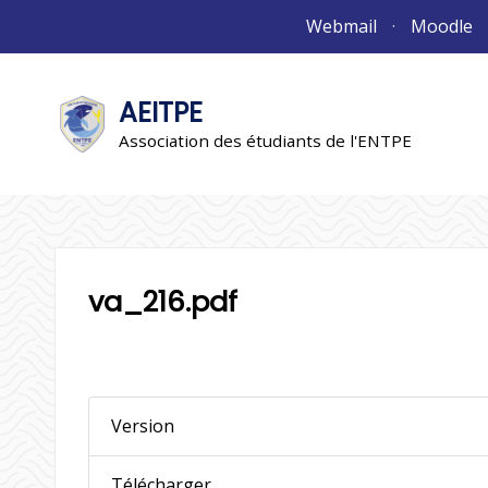
Aller
Webmail
Moodle
au
contenu
AEITPE
"L'association"
L'association
Association des étudiants de l'ENTPE
va_216.pdf
Version
Télécharger