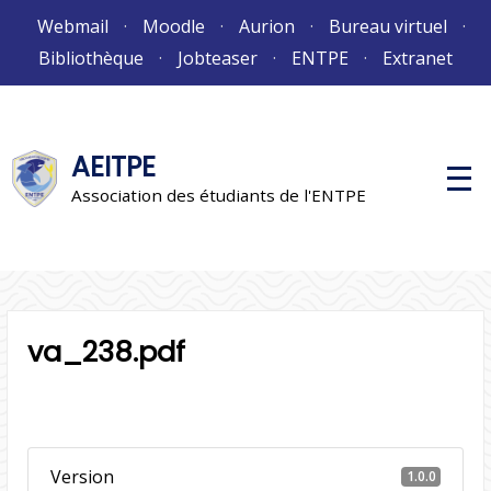
Aller
Webmail
Moodle
Aurion
Bureau virtuel
au
Bibliothèque
Jobteaser
ENTPE
Extranet
contenu
AEITPE
M
e
Association des étudiants de l'ENTPE
n
u
p
r
i
n
c
i
va_238.pdf
p
a
l
Version
1.0.0