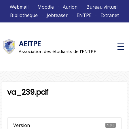
Aller
Webmail
Moodle
Aurion
Bureau virtuel
au
Bibliothèque
Jobteaser
ENTPE
Extranet
contenu
AEITPE
M
e
Association des étudiants de l'ENTPE
n
u
p
r
i
n
c
i
va_239.pdf
p
a
l
Version
1.0.0