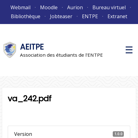
Aller
Webmail
Moodle
Aurion
Bureau virtuel
au
Bibliothèque
Jobteaser
ENTPE
Extranet
contenu
AEITPE
M
e
Association des étudiants de l'ENTPE
n
u
p
r
i
n
c
i
va_242.pdf
p
a
l
Version
1.0.0