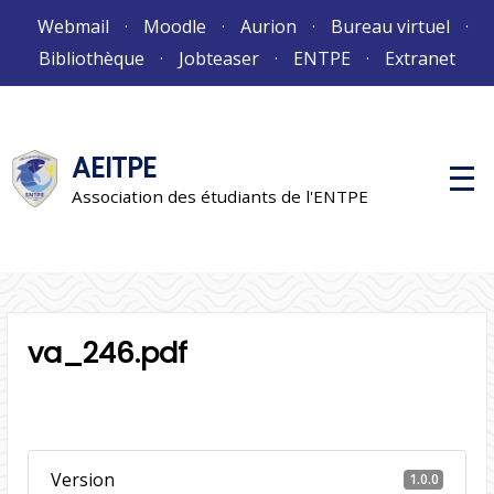
Aller
Webmail
Moodle
Aurion
Bureau virtuel
au
Bibliothèque
Jobteaser
ENTPE
Extranet
contenu
AEITPE
M
e
Association des étudiants de l'ENTPE
n
u
p
r
i
n
c
i
va_246.pdf
p
a
l
Version
1.0.0