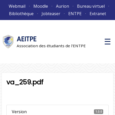
Aller
Webmail
Moodle
Aurion
Bureau virtuel
au
Bibliothèque
Jobteaser
ENTPE
Extranet
contenu
AEITPE
M
e
Association des étudiants de l'ENTPE
n
u
p
r
i
n
c
i
va_259.pdf
p
a
l
Version
1.0.0