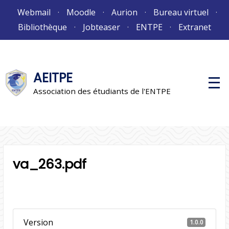
Aller
Webmail
Moodle
Aurion
Bureau virtuel
au
Bibliothèque
Jobteaser
ENTPE
Extranet
contenu
AEITPE
M
e
Association des étudiants de l'ENTPE
n
u
p
r
i
n
c
i
va_263.pdf
p
a
l
Version
1.0.0