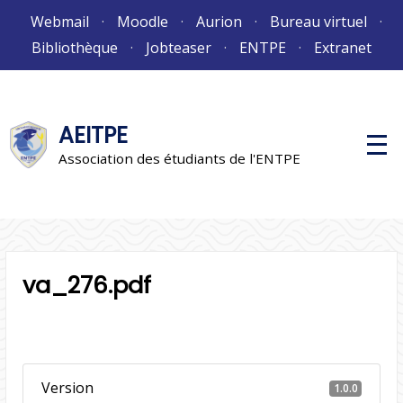
Aller
Webmail
Moodle
Aurion
Bureau virtuel
au
Bibliothèque
Jobteaser
ENTPE
Extranet
contenu
AEITPE
M
e
Association des étudiants de l'ENTPE
n
u
p
r
i
n
c
i
va_276.pdf
p
a
l
Version
1.0.0