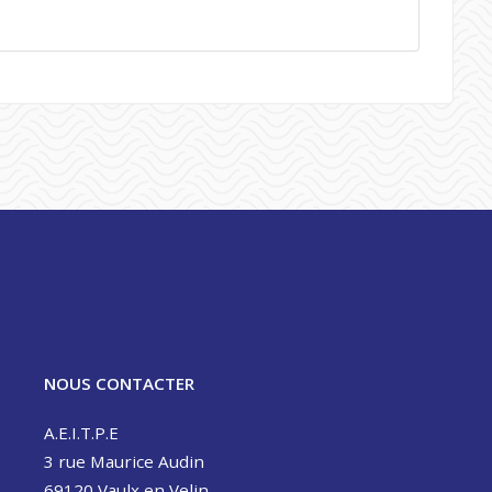
NOUS CONTACTER
A.E.I.T.P.E
3 rue Maurice Audin
69120 Vaulx en Velin