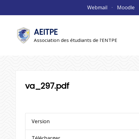
Aller
Webmail
Moodle
au
contenu
AEITPE
"L'association"
L'association
Association des étudiants de l'ENTPE
va_297.pdf
Version
Télécharger