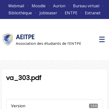
Aller
Webmail
Moodle
Aurion
Bureau virtuel
au
Bibliothèque
Jobteaser
ENTPE
Extranet
contenu
AEITPE
M
e
Association des étudiants de l'ENTPE
n
u
p
r
i
n
c
i
va_303.pdf
p
a
l
Version
1.0.0