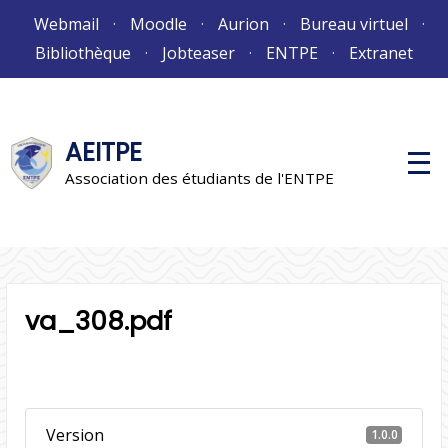
Aller
Webmail
Moodle
Aurion
Bureau virtuel
au
Bibliothèque
Jobteaser
ENTPE
Extranet
contenu
AEITPE
M
e
Association des étudiants de l'ENTPE
n
u
p
r
i
n
c
i
va_308.pdf
p
a
l
Version
1.0.0