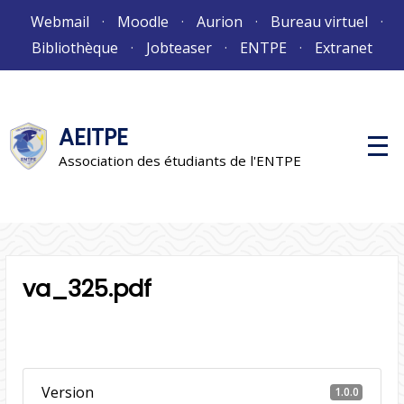
Aller
Webmail
Moodle
Aurion
Bureau virtuel
au
Bibliothèque
Jobteaser
ENTPE
Extranet
contenu
AEITPE
M
e
Association des étudiants de l'ENTPE
n
u
p
r
i
n
c
i
va_325.pdf
p
a
l
Version
1.0.0