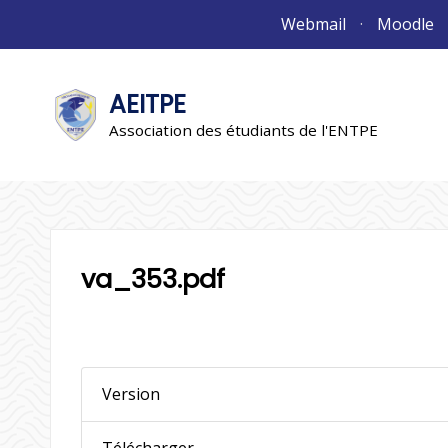
Aller
Webmail
Moodle
au
contenu
AEITPE
"L'association"
L'association
Association des étudiants de l'ENTPE
va_353.pdf
Version
Télécharger