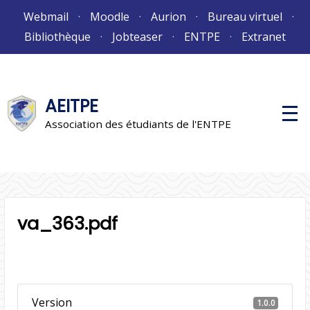
Aller
Webmail
Moodle
Aurion
Bureau virtuel
au
Bibliothèque
Jobteaser
ENTPE
Extranet
contenu
AEITPE
M
e
Association des étudiants de l'ENTPE
n
u
p
r
i
n
c
i
va_363.pdf
p
a
l
Version
1.0.0