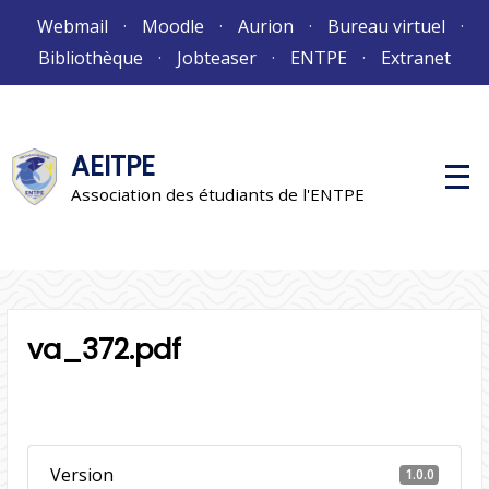
Aller
Webmail
Moodle
Aurion
Bureau virtuel
au
Bibliothèque
Jobteaser
ENTPE
Extranet
contenu
AEITPE
M
e
Association des étudiants de l'ENTPE
n
u
p
r
i
n
c
i
va_372.pdf
p
a
l
Version
1.0.0