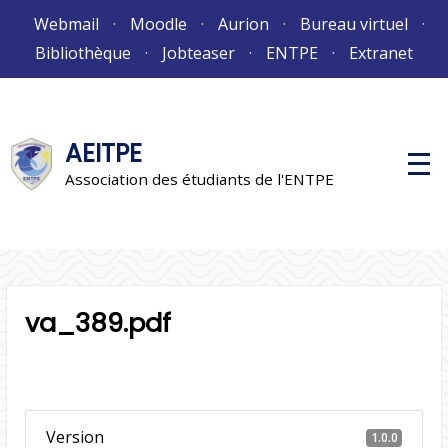
Aller
Webmail
Moodle
Aurion
Bureau virtuel
au
Bibliothèque
Jobteaser
ENTPE
Extranet
contenu
AEITPE
M
e
Association des étudiants de l'ENTPE
n
u
p
r
i
n
c
i
va_389.pdf
p
a
l
Version
1.0.0