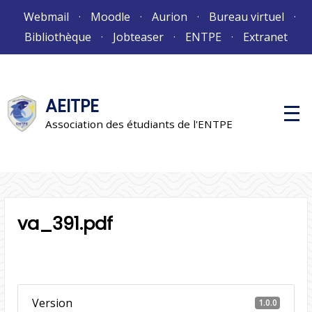
Aller
Webmail
Moodle
Aurion
Bureau virtuel
au
Bibliothèque
Jobteaser
ENTPE
Extranet
contenu
AEITPE
M
e
Association des étudiants de l'ENTPE
n
u
p
r
i
n
c
i
va_391.pdf
p
a
l
Version
1.0.0