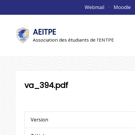
Aller
Webmail
Moodle
au
contenu
AEITPE
"L'association"
L'association
Association des étudiants de l'ENTPE
va_394.pdf
Version