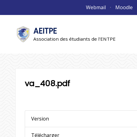
Aller
Webmail
Moodle
au
contenu
AEITPE
"L'association"
L'association
Association des étudiants de l'ENTPE
va_408.pdf
Version
Télécharger