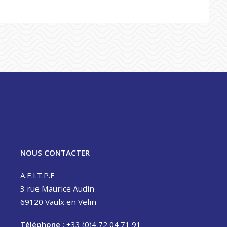
NOUS CONTACTER
A.E.I.T.P.E
3 rue Maurice Audin
69120 Vaulx en Velin
Téléphone :
+33 (0)4 72 04 71 91