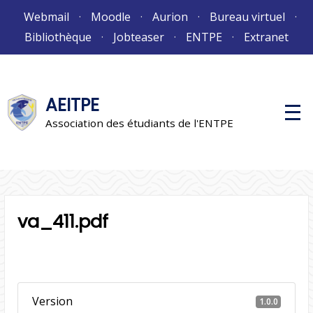
Aller
Webmail
Moodle
Aurion
Bureau virtuel
au
Bibliothèque
Jobteaser
ENTPE
Extranet
contenu
AEITPE
M
e
Association des étudiants de l'ENTPE
n
u
p
r
i
n
c
i
va_411.pdf
p
a
l
Version
1.0.0