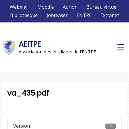
Aller
Webmail
Moodle
Aurion
Bureau virtuel
au
Bibliothèque
Jobteaser
ENTPE
Extranet
contenu
AEITPE
M
e
Association des étudiants de l'ENTPE
n
u
p
r
i
n
c
i
va_435.pdf
p
a
l
Version
1.0.0