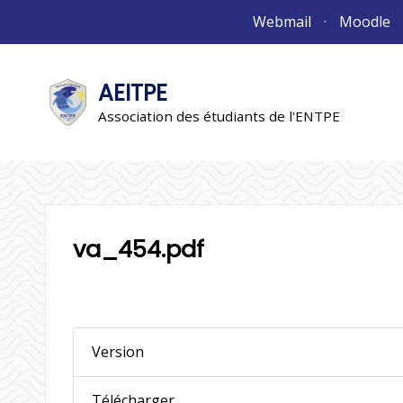
Aller
Webmail
Moodle
au
contenu
AEITPE
"L'association"
L'association
Association des étudiants de l'ENTPE
va_454.pdf
Version
Télécharger