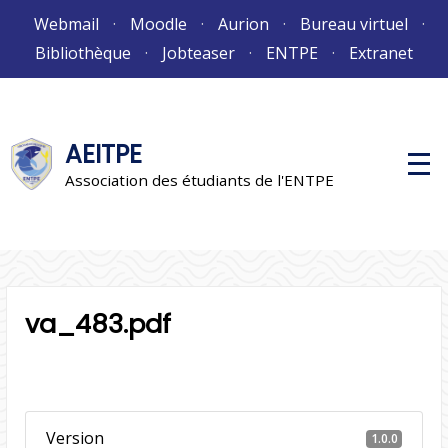
Aller
Webmail
Moodle
Aurion
Bureau virtuel
au
Bibliothèque
Jobteaser
ENTPE
Extranet
contenu
AEITPE
M
e
Association des étudiants de l'ENTPE
n
u
p
r
i
n
c
i
va_483.pdf
p
a
l
Version
1.0.0