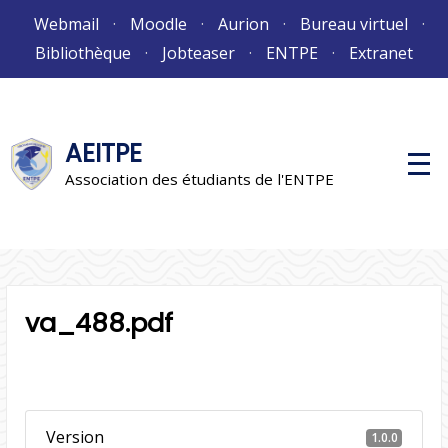
Aller
Webmail
Moodle
Aurion
Bureau virtuel
au
Bibliothèque
Jobteaser
ENTPE
Extranet
contenu
AEITPE
M
e
Association des étudiants de l'ENTPE
n
u
p
r
i
n
c
i
va_488.pdf
p
a
l
Version
1.0.0